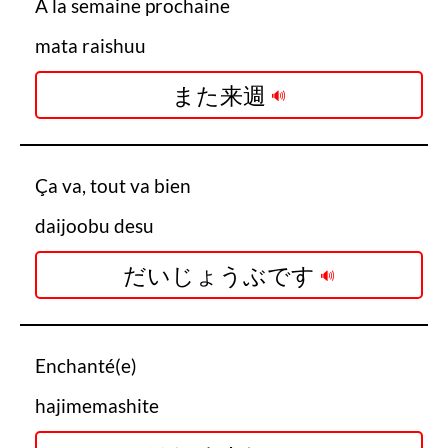
A la semaine prochaine
mata raishuu
また来週
Ça va, tout va bien
daijoobu desu
だいじょうぶです
Enchanté(e)
hajimemashite