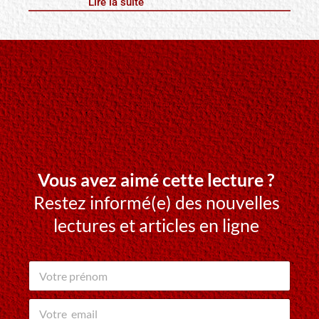
Lire la suite
Vous avez aimé cette lecture ?
Restez informé(e) des nouvelles
lectures et articles en ligne
V
o
t
v
r
o