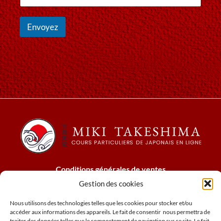
e
t
p
r
r
Envoyez
e
é
e
n
-
o
m
m
a
i
l
*
Conditions générales de ventes
Mentions légales
Gestion des cookies
Cookies
Nous utilisons des technologies telles que les cookies pour stocker et/ou
Politique relative à confidentialité
accéder aux informations des appareils. Le fait de consentir nous permettra de
N° de siret : 78973803600027
traiter des données telles que le comportement de navigation sur ce site. Le fait