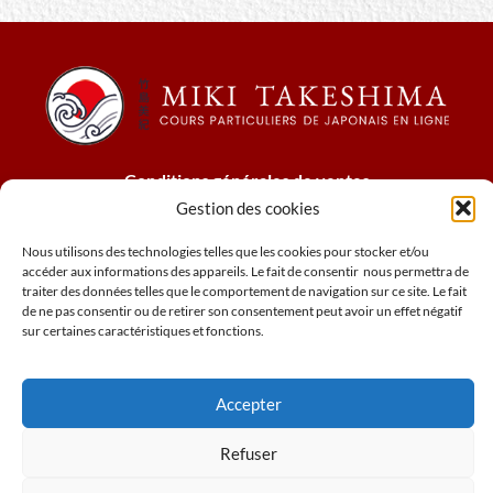
Conditions générales de ventes
Mentions légales
Gestion des cookies
Cookies
Nous utilisons des technologies telles que les cookies pour stocker et/ou
Politique relative à confidentialité
accéder aux informations des appareils. Le fait de consentir nous permettra de
N° de siret : 78973803600027
traiter des données telles que le comportement de navigation sur ce site. Le fait
de ne pas consentir ou de retirer son consentement peut avoir un effet négatif
sur certaines caractéristiques et fonctions.
www.miki-cours-japonais.com
Accepter
Refuser