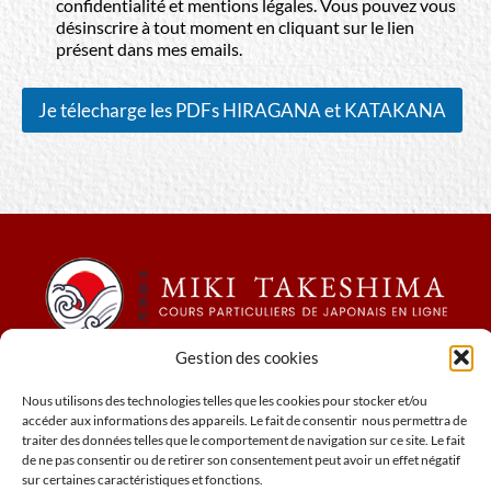
confidentialité et mentions légales. Vous pouvez vous
désinscrire à tout moment en cliquant sur le lien
présent dans mes emails.
Je télecharge les PDFs HIRAGANA et KATAKANA
Gestion des cookies
Conditions générales de ventes
Mentions légales
Nous utilisons des technologies telles que les cookies pour stocker et/ou
accéder aux informations des appareils. Le fait de consentir nous permettra de
Cookies
traiter des données telles que le comportement de navigation sur ce site. Le fait
Politique relative à confidentialité
de ne pas consentir ou de retirer son consentement peut avoir un effet négatif
N° de siret : 78973803600027
sur certaines caractéristiques et fonctions.