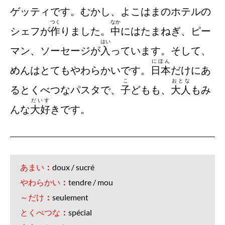
ゲッティです。むかし、よこはまのホテルの
つく
なか
シェフが
作
りました。
中
にはたまねぎ、ピー
はい
マン、ソーセージが
入
っています。そして、
にほん
めんはとてもやわらかいです。
日本
だけにあ
こ
おとな
るとくべつなパスタで、
子
どもも、
大人
もみ
だいす
んな
大好
きです。
あまい
：
doux / sucré
やわらかい
：
tendre / mou
～だけ
：
seulement
とくべつな
：
spécial