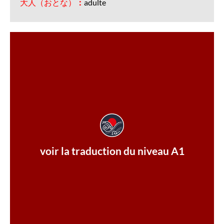
大人（おとな）
：
adulte
aussi bien les enfants que les adultes.
l’on ne trouve qu’au Japon, et tout le monde l’adore,
pâtes sont très tendres. C’est une pâte spéciale que
des poivrons verts et des saucisses. De plus, les
chef d’hôtel à Yokohama. Il contient des oignons,
tomate au goût sucré. Il a été créé autrefois par un
voir la traduction du niveau A1
un spaghetti japonais préparé avec du ketchup à la
Aujourd’hui à midi, j’ai mangé un « Napolitan ». C’est
La traduction Niveau A1