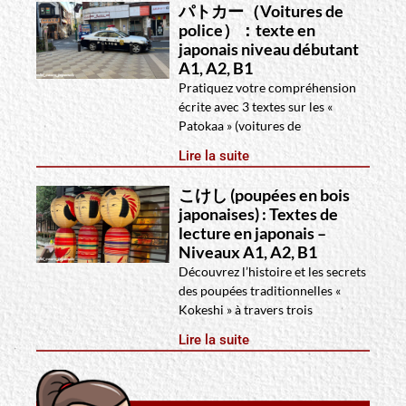
パトカー（Voitures de
police）：texte en
japonais niveau débutant
A1, A2, B1
Pratiquez votre compréhension
écrite avec 3 textes sur les «
Patokaa » (voitures de
Lire la suite
こけし (poupées en bois
japonaises) : Textes de
lecture en japonais –
Niveaux A1, A2, B1
Découvrez l’histoire et les secrets
des poupées traditionnelles «
Kokeshi » à travers trois
Lire la suite