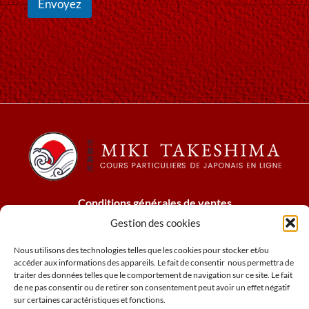
Envoyez
e
é
e
n
-
o
m
m
a
i
l
*
Conditions générales de ventes
Mentions légales
Gestion des cookies
Cookies
Nous utilisons des technologies telles que les cookies pour stocker et/ou
Politique relative à confidentialité
accéder aux informations des appareils. Le fait de consentir nous permettra de
N° de siret : 78973803600027
traiter des données telles que le comportement de navigation sur ce site. Le fait
de ne pas consentir ou de retirer son consentement peut avoir un effet négatif
sur certaines caractéristiques et fonctions.