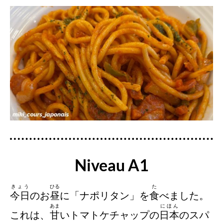
Niveau A1
きょう
ひる
た
今日
のお
昼
に「ナポリタン」を
食
べました。
あま
にほん
これは、
甘
いトマトケチャップの
日本
のスパ