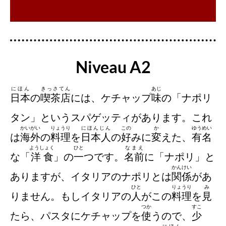
Niveau A2
にほん
きっさてん
あじ
日本
の
喫茶店
には、ケチャップ
味
の「ナポリ
タン」というスパゲッティがあります。これ
かいがい
りょうり
にほんじん
この
か
ゆうめい
は
海外
の
料理
を
日本人
の
好
みに
変
えた、
有名
ようしょく
ひと
なまえ
な「
洋食
」の
一
つです。
名前
に「ナポリ」と
かんけい
ありますが、イタリアのナポリとは
関係
があ
ひと
りょうり
み
りません。もしイタリアの
人
がこの
料理
を
見
つか
すこ
たら、パスタにケチャップを
使
うので、
少
にほん