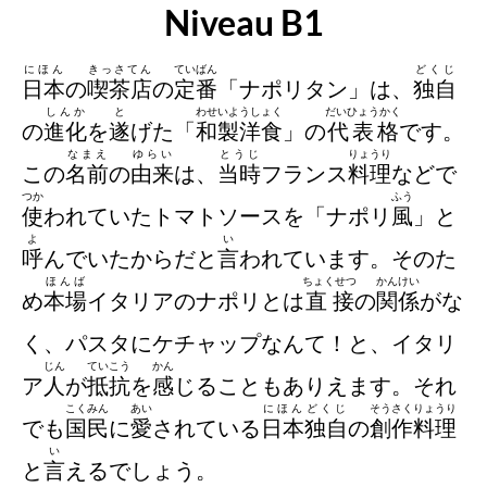
Niveau B1
にほん
きっさてん
ていばん
どくじ
日本
の
喫茶店
の
定番
「ナポリタン」は、
独自
しんか
と
わせいようしょく
だいひょうかく
の
進化
を
遂
げた「
和製洋食
」の
代表格
です。
なまえ
ゆらい
とうじ
りょうり
この
名前
の
由来
は、
当時
フランス
料理
などで
つか
ふう
使
われていたトマトソースを「ナポリ
風
」と
よ
い
呼
んでいたからだと
言
われています。そのた
ほんば
ちょくせつ
かんけい
め
本場
イタリアのナポリとは
直接
の
関係
がな
く、パスタにケチャップなんて！と、イタリ
じん
ていこう
かん
ア
人
が
抵抗
を
感
じることもありえます。それ
こくみん
あい
にほん
どくじ
そうさくりょうり
でも
国民
に
愛
されている
日本
独自
の
創作料理
い
と
言
えるでしょう。