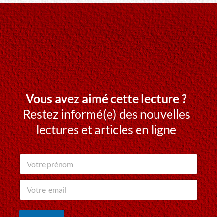
Vous avez aimé cette lecture ?
Restez informé(e) des nouvelles
lectures et articles en ligne
V
o
t
v
r
o
e
t
p
r
r