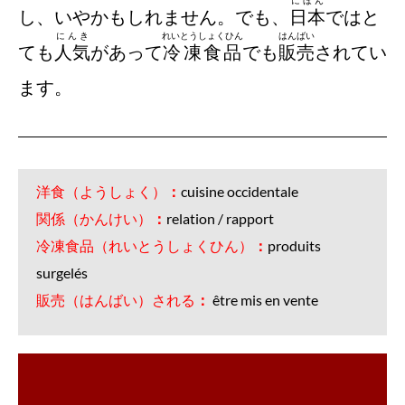
し、いやかもしれません。でも、
日本
ではと
にんき
れいとうしょくひん
はんばい
ても
人気
があって
冷凍食品
でも
販売
されてい
ます。
洋食（ようしょく）
：
cuisine occidentale
関係（かんけい）
：
relation / rapport
冷凍食品（れいとうしょくひん）
：
produits
surgelés
販売（はんばい）される
：
être mis en vente