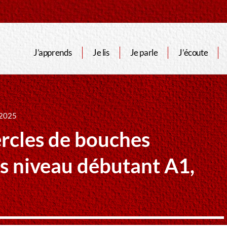
J’apprends
Je lis
Je parle
J’écoute
 2025
es de bouches
is niveau débutant A1,