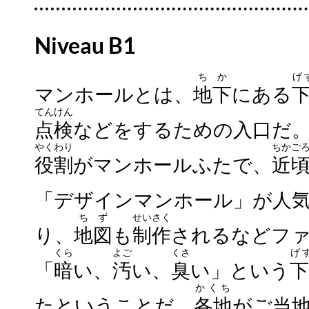
Niveau B1
ちか
げ
マンホールとは、
地下
にある
てんけん
点検
などをするための入口だ
やくわり
ちかご
役割
がマンホールふたで、
近
「デザインマンホール」が人
ちず
せいさく
り、
地図
も
制作
されるなどフ
くら
よご
くさ
げ
「
暗
い、
汚
い、
臭
い」という
下
かくち
たということだ。
各地
がご当