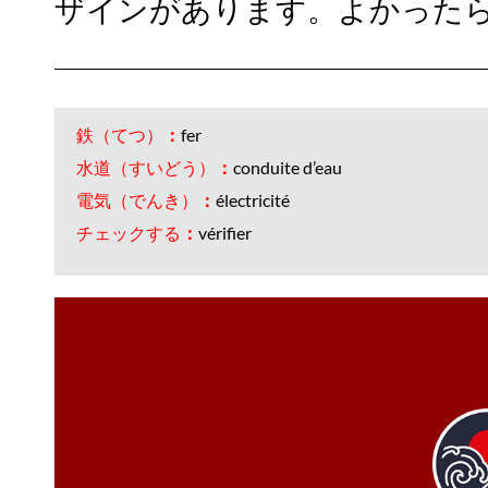
ザインがあります。よかった
鉄（てつ）
：
fer
水道（すいどう）
：
conduite d’eau
電気（でんき）
：
électricité
チェックする
：
vérifier
souhaitez, vous pouvez 
d'entrée pour cela. Et ces couvercles en
d'eau et des câbles électriques qui doiv
(manhole covers). Sous les routes jap