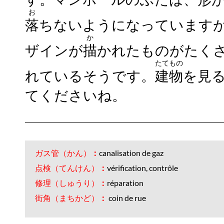
お
落
ちないようになっています
か
ザインが
描
かれたものがたく
たてもの
れているそうです。
建物
を見
てくださいね。
ガス管（かん）
：
canalisation de gaz
点検（てんけん）
：
vérification, contrôle
修理（しゅうり）
：
réparation
街角（まちかど）
：
coin de rue