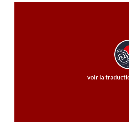
regarder les bâtiments, n'oubliez p
appelés « street corner art » (art de c
en plus de couvercles décorés de des
sorte qu'ils ne tombent pas dans le tro
manhole » (bouche d'égout). Les couverc
L'entrée pour vérifier ou réparer ces 
voir la traduct
Dans les rues du Japon, il y a des can
La traducti