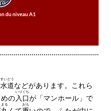
es « couvercles de bouches d'égout »
u Japon, avez-vous déjà remarqué ces
ion du niveau A1
on Niveau A1
すいどう
や
水道
などがあります。これら
いりぐち
ための
入口
が「マンホール」で
まる
おも
が
丸
くて
重
いので、ふたが中に