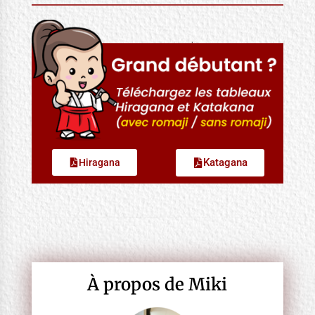
Katagana
Hiragana
À propos de Miki