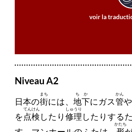
couvercles ronds en fer ? Ce sont d
Lorsque vous marchez dans les rues d
voir la traduct
La traducti
Niveau A2
まち
ちか
かん
日本の
街
には、
地下
にガス
管
てんけん
しゅうり
を
点検
したり
修理
したりする
かたち
す。マンホールのふたは、
形