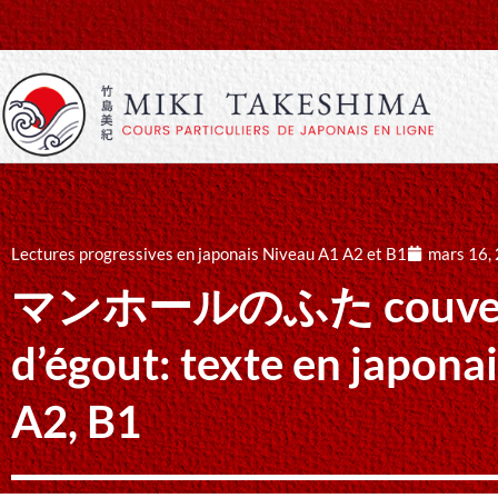
Lectures progressives en japonais Niveau A1 A2 et B1
mars 16,
マンホールのふた couvercl
d’égout: texte en japona
A2, B1