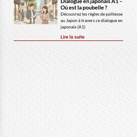
Dialogue en japonais A1 –
Où est la poubelle ?
Découvrez les règles de politesse
au Japon à travers ce dialogue en
japonais (A1)
Lire la suite