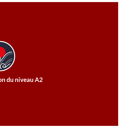
as de regarder parfois aussi en bas.
oin de rue). Bien qu'il soit agréable de
igns différents, et ces derniers sont
u. Cependant, récemment, il y a de plus
les de manhole sont ronds et lourds, de
installations est ce qu'on appelle un «
ion du niveau A2
alisations de gaz et d'eau sous terre.
on Niveau A2