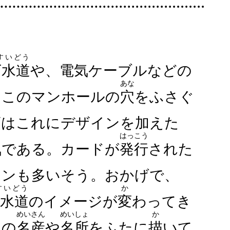
すいどう
下水道
や、電気ケーブルなどの
あな
。このマンホールの
穴
をふさぐ
ろ
頃
はこれにデザインを加えた
はっこう
気である。カードが
発行
された
ァンも多いそう。おかげで、
すいどう
か
水道
のイメージが
変
わってき
めいさん
めいしょ
か
地の
名産
や
名所
をふたに
描
いて