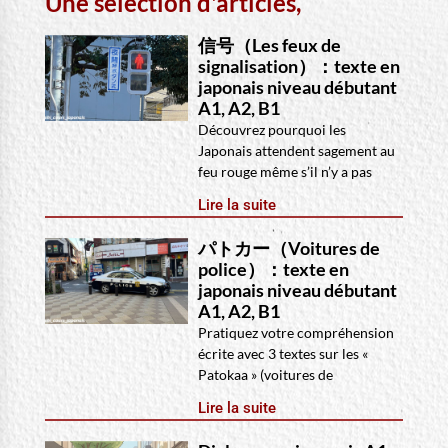
Une selection d'articles,
信号（Les feux de
signalisation）：texte en
japonais niveau débutant
A1, A2, B1
Découvrez pourquoi les
Japonais attendent sagement au
feu rouge même s’il n’y a pas
Lire la suite
パトカー（Voitures de
police）：texte en
japonais niveau débutant
A1, A2, B1
Pratiquez votre compréhension
écrite avec 3 textes sur les «
Patokaa » (voitures de
Lire la suite