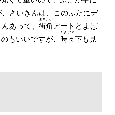
が、さいきんは、このふたにデ
まちかど
さんあって、
街角
アートとよば
ときどき
るのもいいですが、
時々
下も見