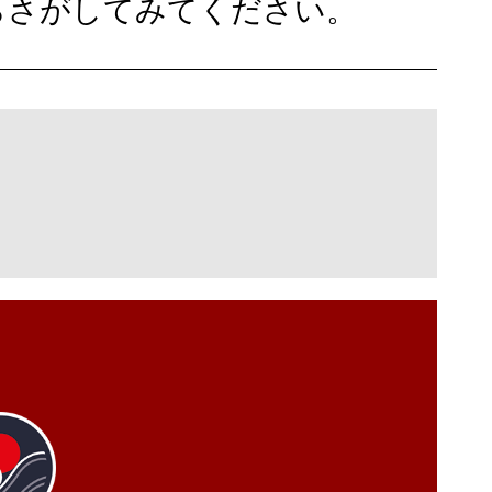
らさがしてみてください。
essayer de les chercher.
 métal ont différents designs. Si vous le
ent parfois être vérifiés.Le manhole sert
onaises se trouvent des canalisations