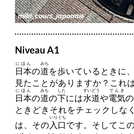
Niveau A1
にほん
みち
日本
の
道
を歩いているときに
見たことがありますか？これ
にほん
みち
した
すいどう
でんき
日本
の
道
の
下
には
水道
や
電気
の
ときどきそれをチェックしな
いりぐち
は、その
入口
です。そしてこ