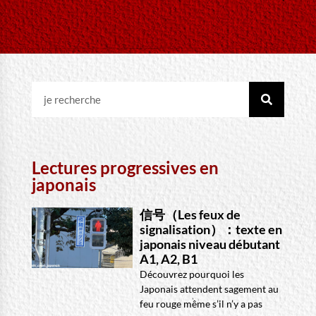
Lectures progressives en
japonais
信号（Les feux de
signalisation）：texte en
japonais niveau débutant
A1, A2, B1
Découvrez pourquoi les
Japonais attendent sagement au
feu rouge même s’il n’y a pas