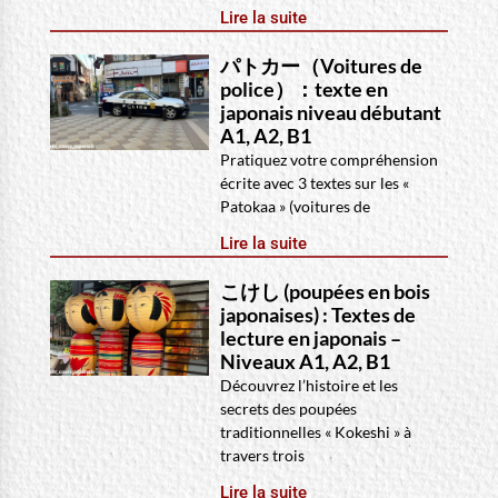
Lire la suite
パトカー（Voitures de
police）：texte en
japonais niveau débutant
A1, A2, B1
Pratiquez votre compréhension
écrite avec 3 textes sur les «
Patokaa » (voitures de
Lire la suite
こけし (poupées en bois
japonaises) : Textes de
lecture en japonais –
Niveaux A1, A2, B1
Découvrez l’histoire et les
secrets des poupées
traditionnelles « Kokeshi » à
travers trois
Lire la suite