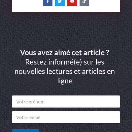
Vous avez aimé cet article ?
Restez informé(e) sur les
nouvelles lectures et articles en
ligne
V
o
t
v
r
o
e
t
p
r
r