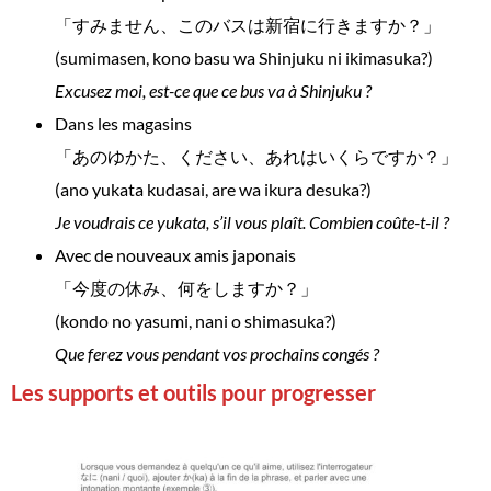
「すみません、このバスは新宿に行きますか？」
(sumimasen, kono basu wa Shinjuku ni ikimasuka?)
Excusez moi, est-ce que ce bus va à Shinjuku ?
Dans les magasins
「あのゆかた、ください、あれはいくらですか？」
(ano yukata kudasai, are wa ikura desuka?)
Je voudrais ce yukata, s’il vous plaît. Combien coûte-t-il ?
Avec de nouveaux amis japonais
「今度の休み、何をしますか？」
(kondo no yasumi, nani o shimasuka?)
Que ferez vous pendant vos prochains congés ?
Les supports et outils pour progresser