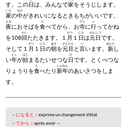
す。この
日
は、みんなで
家
をそうじします。
いえ
なか
家
の
中
がきれいになるときもちがいいです。
よる
た
てら
い
夜
におそばを
食
べてから、お
寺
に
行
ってかね
かい
がつ
にち
がんじつ
を108
回
たたきます。１
月
１
日
は
元日
です。
がつ
にち
あさ
がんたん
い
あたら
そして１
月
１
日
の
朝
を
元旦
と
言
います。
新
し
とし
はじ
ひ
い
年
が
始
まるたいせつな
日
です。とくべつな
た
しんねん
りょうりを
食
べたり
新年
のあいさつをしま
す。
～になると
：
exprime un changement d’état
～てから
：
après avoir ～