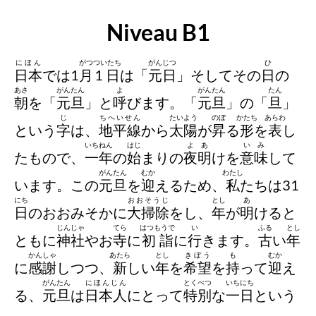
Niveau B1
にほん
がつ
ついたち
がんじつ
ひ
日本
では1
月
1日
は「
元日
」そしてその
日
の
あさ
がんたん
よ
がんたん
たん
朝
を「
元旦
」と
呼
びます。「
元旦
」の「
旦
」
じ
ちへいせん
たいよう
のぼ
かたち
あらわ
という
字
は、
地平線
から
太陽
が
昇
る
形
を
表
し
いちねん
はじ
よあ
いみ
たもので、
一年
の
始
まりの
夜明
けを
意味
して
がんたん
むか
わたし
います。この
元旦
を
迎
えるため、
私
たちは31
にち
おおそうじ
とし
あ
日
のおおみそかに
大掃除
をし、
年
が
明
けると
じんじゃ
てら
はつもうで
い
ふる
とし
ともに
神社
やお
寺
に
初詣
に
行
きます。
古
い
年
かんしゃ
あたら
とし
きぼう
も
むか
に
感謝
しつつ、
新
しい
年
を
希望
を
持
って
迎
え
がんたん
にほんじん
とくべつ
いちにち
る、
元旦
は
日本人
にとって
特別
な
一日
という