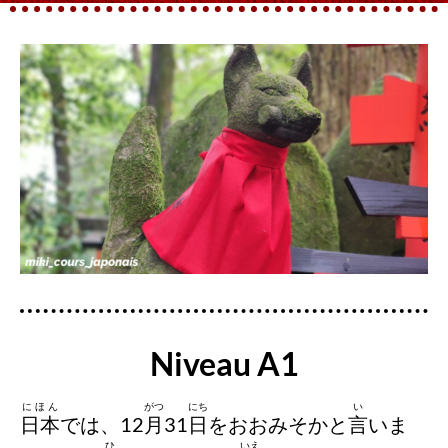
Niveau A1
にほん
がつ
にち
い
日本
では、12
月
31
日
をおおみそかと
言
いま
ひ
いえ