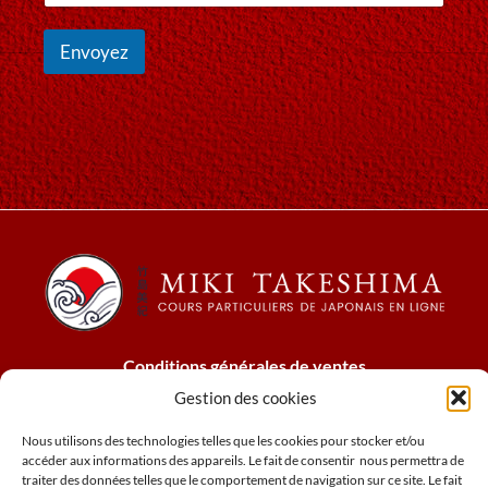
t
p
r
r
Envoyez
e
é
e
n
-
o
m
m
a
i
l
*
Conditions générales de ventes
Mentions légales
Gestion des cookies
Cookies
Nous utilisons des technologies telles que les cookies pour stocker et/ou
Politique relative à confidentialité
accéder aux informations des appareils. Le fait de consentir nous permettra de
N° de siret : 78973803600027
traiter des données telles que le comportement de navigation sur ce site. Le fait