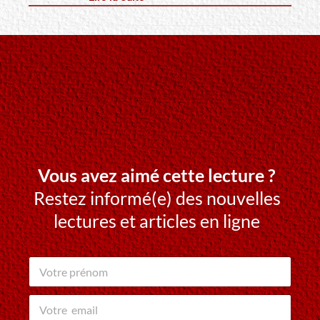
Vous avez aimé cette lecture ?
Restez informé(e) des nouvelles
lectures et articles en ligne
V
o
t
v
r
o
e