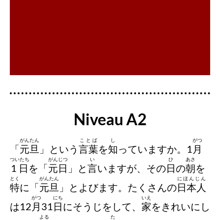
La traduction Niveau A1
Niveau A2
がんたん
ことば
し
がつ
「
元旦
」という
言葉
を
知
っていますか。1
月
ついたち
がんじつ
い
ひ
あさ
1日
を「
元日
」と
言
いますが、その
日
の
朝
を
とく
がんたん
にほんじん
特
に「
元旦
」とよびます。たくさんの
日本人
がつ
にち
いえ
は12
月
31
日
にそうじをして、
家
をきれいにし
よる
た