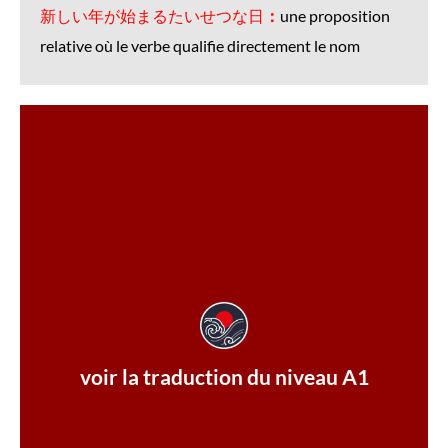
新しい年が始まるたいせつな日
：
une proposition
relative où le verbe qualifie directement le nom
les vœux du Nouvel An.
année.On mange des plats spéciaux et on échange
un jour important où commence la nouvelle
on appelle le matin du 1er janvier « gantan ». C'est
cloche 108 fois. Le 1er janvier est le jour de l'an. Et
nouilles soba, on va au temple pour frapper la
devient propre. Le soir, après avoir mangé des
voir la traduction du niveau A1
C'est agréable quand l'intérieur de la maison
jour-là, tout le monde nettoie la maison ensemble.
Au Japon, le 31 décembre s'appelle « ōmisoka ». Ce