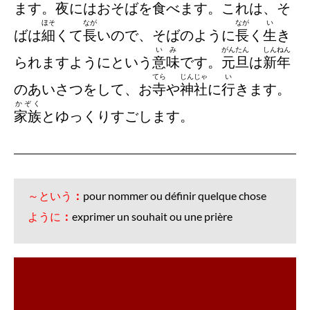
ます。
夜
にはおそばを
食
べます。これは、そ
ほそ
なが
なが
い
ばは
細
くて
長
いので、そばのように
長
く
生
き
いみ
がんたん
しんねん
られますようにという
意味
です。
元旦
は
新年
てら
じんじゃ
い
のあいさつをして、お
寺
や
神社
に
行
きます。
かぞく
家族
とゆっくりすごします。
～という
：
pour nommer ou définir quelque chose
ように
：
exprimer un souhait ou une prière