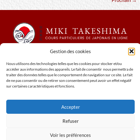
Gestion des cookies
Conditions générales de ventes
Mentions légales
Nous utilisons des technologies telles que les cookies pour stocker et/ou
Cookies
accéder aux informations des appareils. Le fait de consentir nous permettra de
traiter des données telles que le comportement de navigation sur ce site. Le fait
Politique relative à confidentialité
de ne pas consentir ou de retirer son consentement peut avoir un effet négatif
N° de siret : 78973803600027
sur certaines caractéristiques et fonctions.
Accepter
www.miki-cours-japonais.com
Refuser
Voir les préférences